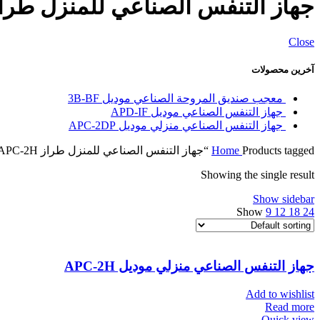
جهاز التنفس الصناعي للمنزل طراز C-2H
Close
آخرین محصولات
معجب صنديق المروحة الصناعي موديل
3B-BF
جهاز التنفس الصناعي مودیل
APD-IF
جهاز التنفس الصناعي منزلي موديل
APC-2DP
Products tagged “جهاز التنفس الصناعي للمنزل طراز APC-2H”
Home
Showing the single result
Show sidebar
Show
9
12
18
24
جهاز التنفس الصناعي منزلي مودیل
APC-2H
Add to wishlist
Read more
Quick view