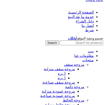
الصفحة الرئيسية
خدمة ما بعد البيع
دليل الشراء
اتصل بنا
شرط
تصميم وتنفيذ الموقع
آوانگارد
Search
بيت
معلومات عنا
منتجات
مروحة سقف
مروحة سقف منزلية
3 پره
5 پره
مروحة سقف صناعية
مروحة دائمة
مروحة عمودية منزلية
مروحة عمودية صناعية
مروحة الحائط
مروحة حائط منزلية