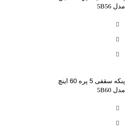
مدل
5B56
پنکه سقفی 5 پره 60 اینچ
مدل
5B60