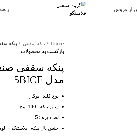
 از فروش
راهنم
Home
پنکه سقفی
پنکه سقفی
بازگشت به محصولات
پنکه سقفی صنع
مدل
5BICF
نوع کلید : توکار
سایز پنکه : 140 اینچ
تعداد پره : 5
جنس بال پنکه : پلاستیک – آلوم