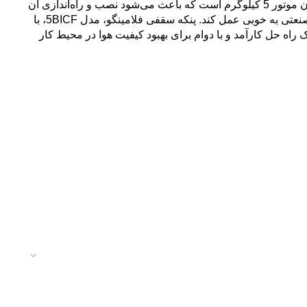
100% ساخته شده که با قدرت 120 وات عمل می‌کند، بنابراین با اطمینان می‌توانید روی عملکرد بلندمدت و بی‌صدای آن حساب کنید. وزن موتور 5 کیلوگرم است که باعث می‌شود نصب و راه‌اندازی آن
نسبتاً ساده باشد. بدنه فلزی آن به زیبایی و استحکام محصول افزوده است و اطمینان حاصل می‌کند که پنکه می‌تواند در شرایط مختلف صنعتی به خوبی عمل کند. پنکه سقفی فلامینگو، مدل 5BICF، با
اه حل کارآمد و با دوام برای بهبود کیفیت هوا در محیط کار