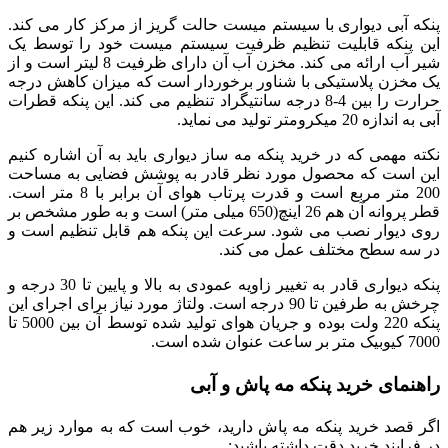
پنکه آبی دیواری با سیستم میست حالت گریز از مرکز کار می کند.
این پنکه قابلیت تنظیم ظرفیت سیستم میست خود را توسط یک
شیر آب ارائه می کند. مخزن آب آن دارای ظرفیت 8 لیتر است و از
یک مخزن پلاستیکی با شناور برخوردار است که میزان کاهش درجه
حرارت را بین 4-8 درجه سانتیگراد تنظیم می کند. این پنکه قطرات
آبی به اندازه 20 میکرومتر تولید می نماید.
نکته مهمی که در خرید پنکه مه ساز دیواری باید به آن اشاره کنیم
این است که محصول مورد نظر قادر به پوشش فضایی به مساحت
200 متر مربع است و قدرت پرتاب هوای آن برابر با 8 متر است.
قطر پروانه آن هم 26 اینچ(650 میلی متر) است و به طور مشخص بر
روی دیوار نصب می شود. سرعت این پنکه هم قابل تنظیم است و
در سه سطح مختلف عمل می کند.
پنکه دیواری قادر به تغییر زاویه عمودی به بالا و پایین تا 30 درجه و
چرخش به طرفین تا 90 درجه است. ولتاژ مورد نیاز برای اجرای این
پنکه 220 ولت بوده و جریان هوای تولید شده توسط آن بین 5000 تا
7000 کیوبیک متر بر ساعت عنوان شده است.
راهنمای خرید پنکه مه پاش و آبی
اگر قصد خرید پنکه مه پاش دارید، خوب است که به موارد زیر هم
در فرایند خرید دقت داشته باشید: