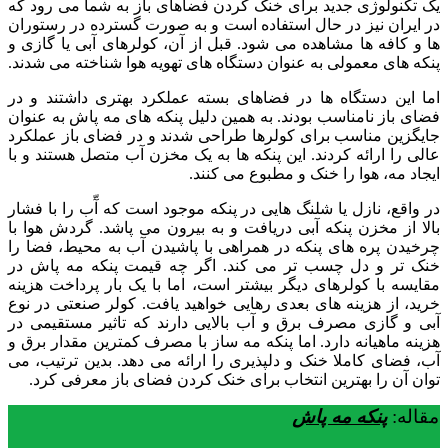
یک تکنولوژی جدید برای خنک کردن فضاهای باز به شما می رود که
در ایران نیز در حال استفاده است و به صورت گسترده در رستوران
ها و کافه ها مشاهده می شود. قبل از آن، کولرهای آبی یا گازی و
پنکه های معمولی به عنوان دستگاه های تهویه هوا شناخته می شدند.
اما این دستگاه ها در فضاهای بسته عملکرد بهتری داشتند و در
فضای باز نامناسب بودند. به همین دلیل پنکه های مه پاش به عنوان
جایگزین مناسب برای کولرها طراحی شدند و در فضای باز عملکرد
عالی را ارائه کردند. این پنکه ها به یک مخزن آب متصل هستند و با
ایجاد مه، هوا را خنک و مطبوع می کنند.
در واقع، نازل یا شلنگ هایی در پنکه موجود است که آّب را با فشار
بالا از مخزن پنکه آبی دریافت و به بیرون می پاشد. گردش هوا با
چرخیدن پره های پنکه در همراهی با پاشیدن آب به محیط، فضا را
خنک تر و دل چسب تر می کند. اگر چه قیمت پنکه مه پاش در
مقایسه با کولرهای دیگر بیشتر است، اما با یک بار پرداخت هزینه
خرید، از هزینه های بعدی رهایی خواهید یافت. کولر صنعتی در نوع
آبی و گازی مصرف برق و آب بالایی دارند که تاثیر مستقیمی در
هزینه ماهیانه دارد. اما پنکه مه ساز با مصرف کمترین مقدار برق و
آب، فضای کاملا خنک و دلپذیری را ارائه می دهد. بدین ترتیب، می
توان آن را بهترین انتخاب برای خنک کردن فضای باز معرفی کرد.
مقاله:
پنکه مه پاش